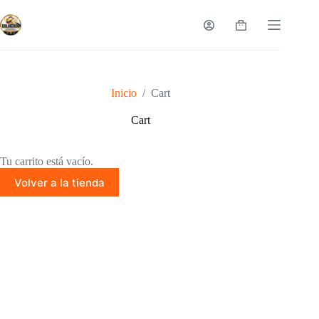
Saltar
al
Carro
contenido
de
compra
Inicio
/
Cart
Cart
Tu carrito está vacío.
Volver a la tienda